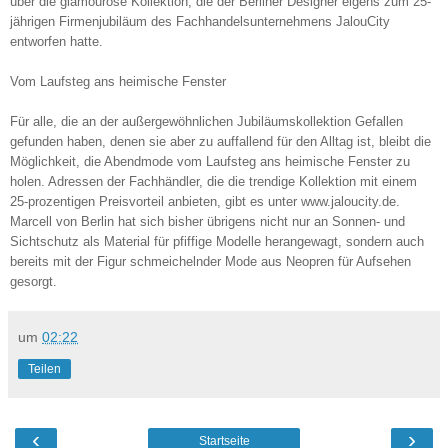
über die glamouröse Kollektion, die der Berliner Designer eigens zum 25-
jährigen Firmenjubiläum des Fachhandelsunternehmens JalouCity
entworfen hatte.
Vom Laufsteg ans heimische Fenster
Für alle, die an der außergewöhnlichen Jubiläumskollektion Gefallen
gefunden haben, denen sie aber zu auffallend für den Alltag ist, bleibt die
Möglichkeit, die Abendmode vom Laufsteg ans heimische Fenster zu
holen. Adressen der Fachhändler, die die trendige Kollektion mit einem
25-prozentigen Preisvorteil anbieten, gibt es unter www.jaloucity.de.
Marcell von Berlin hat sich bisher übrigens nicht nur an Sonnen- und
Sichtschutz als Material für pfiffige Modelle herangewagt, sondern auch
bereits mit der Figur schmeichelnder Mode aus Neopren für Aufsehen
gesorgt.
um
02:22
Teilen
‹
›
Startseite