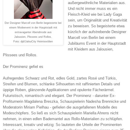
außergewöhnliche Materialien aus.
Und nicht immer muss es ein
Fleisch-Kleid wie bei Lady Gaga
sein, um Originalität und Kreativität
Der Designer Marcell von Berlin begeisterte bei
zu beweisen. So begeisterte etwa
einem Modeevent in der Hauptstadt mit
kürzlich der aufstrebende Designer
extravaganter Abendmode aus
Jalousien, Plissees und Rollos.
Marcell von Berlin bei einem
Foto: djd/JalouCity Heimtextilien
Jubiläums Event in der Hauptstadt
mit Kleidern aus Jalousien,
Plissees und Rollos.
Der Prominenz gefiel es
Aufregendes Schwarz und Rot, edles Gold, zartes Rosé und Türkis,
Streifen und Blumen, schlanke Silhouetten mit raffinierten Details und
üppige Roben, glänzende Applikationen und opulente Fächerärmel.
Futuristisch, romantisch und elegant. Der Prominenz - darunter Ex-
Profiturnerin Magdalena Breszka, Schauspielerin Nadesha Brennicke und
Moderatorin Miriam Pielhau - gefielen die ausgefallenen Modelle des
Modeschöpfers. So ließ es sich Schauspielerin Mariella Ahrens nicht
nehmen, in einen edlen Bademantel aus Rollo-Materialien zu schlüpfen.
Interessant, kreativ und witzig: So lauteten die Urteile der Prominenten