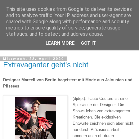
This site uses cookies from Google to deliver its services
Der Mode und Beauty Blog
and to analyze traffic. Your IP address and user-agent are
shared with Google along with performance and security
metrics to ensure quality of service, generate usage
Mode meets Beauty
statistics, and to detect and address abuse.
LEARN MORE
GOT IT
▼
Mittwoch, 22. April 2020
Extravaganter geht's nicht
Designer Marcell von Berlin begeistert mit Mode aus Jalousien und
Plissees
(djd/pt). Haute-Couture ist eine
Spielwiese der Designer: Die
Shows leben von extravaganten
Kreationen. Die exklusiven
Entwürfe zeichnen sich aber nicht
nur durch Präzisionsarbeit,
sondern auch oft durch