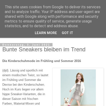
This site uses cookies from Google to deliver its services
Der Mode und Beauty Blog
and to analyze traffic. Your IP address and user-agent are
shared with Google along with performance and security
metrics to ensure quality of service, generate usage
Mode meets Beauty
statistics, and to detect and address abuse.
LEARN MORE
GOT IT
▼
Donnerstag, 3. Juni 2021
Bunte Sneakers bleiben im Trend
Die Kinderschuhmode im Frühling und Sommer 2016
(djd). Lässig und sportlich mit
einem modischen Twist, so lautet
im Frühling und Sommer die
Devise bei den Kinderschuhen.
Hoch im Kurs liegen vor allem
hippe Sneaker-Varianten, die in
dieser Saison mit frischen
Farben, Material-Mixen und