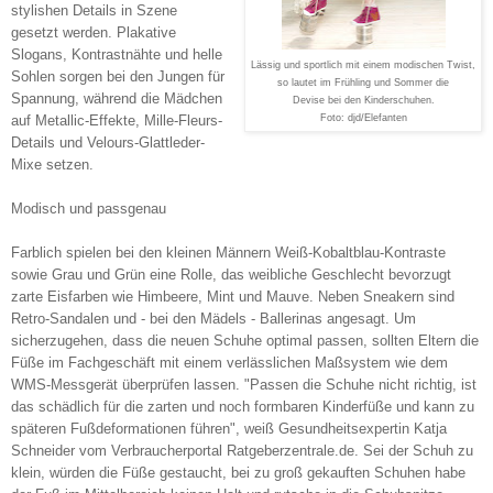
stylishen Details in Szene
gesetzt werden. Plakative
Slogans, Kontrastnähte und helle
Lässig und sportlich mit einem modischen Twist,
Sohlen sorgen bei den Jungen für
so lautet im Frühling und Sommer die
Spannung, während die Mädchen
Devise bei den Kinderschuhen.
auf Metallic-Effekte, Mille-Fleurs-
Foto: djd/Elefanten
Details und Velours-Glattleder-
Mixe setzen.
Modisch und passgenau
Farblich spielen bei den kleinen Männern Weiß-Kobaltblau-Kontraste
sowie Grau und Grün eine Rolle, das weibliche Geschlecht bevorzugt
zarte Eisfarben wie Himbeere, Mint und Mauve. Neben Sneakern sind
Retro-Sandalen und - bei den Mädels - Ballerinas angesagt. Um
sicherzugehen, dass die neuen Schuhe optimal passen, sollten Eltern die
Füße im Fachgeschäft mit einem verlässlichen Maßsystem wie dem
WMS-Messgerät überprüfen lassen. "Passen die Schuhe nicht richtig, ist
das schädlich für die zarten und noch formbaren Kinderfüße und kann zu
späteren Fußdeformationen führen", weiß Gesundheitsexpertin Katja
Schneider vom Verbraucherportal Ratgeberzentrale.de. Sei der Schuh zu
klein, würden die Füße gestaucht, bei zu groß gekauften Schuhen habe